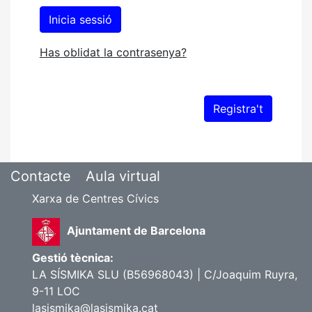
Has oblidat la contrasenya?
Contacte
Aula virtual
Xarxa de Centres Cívics
Ajuntament de Barcelona
Gestió tècnica:
LA SÍSMIKA SLU (B56968043) | C/Joaquim Ruyra,
9-11 LOC
lasismika@lasismika.cat