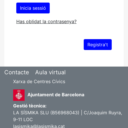
Has oblidat la contrasenya?
Contacte
Aula virtual
Xarxa de Centres Cívics
Ajuntament de Barcelona
Gestió tècnica:
LA SÍSMIKA SLU (B56968043) | C/Joaquim Ruyra,
9-11 LOC
lasismika@lasismika.cat