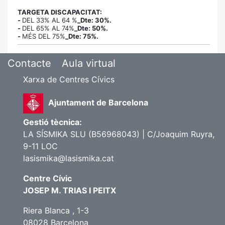
TARGETA DISCAPACITAT:
-
DEL 33% AL 64 %
_Dte: 30%.
-
DEL 65% AL 74%
_Dte: 50%.
-
MÉS DEL 75%
_Dte: 75%.
Contacte
Aula virtual
Xarxa de Centres Cívics
Ajuntament de Barcelona
Gestió tècnica:
LA SÍSMIKA SLU (B56968043) | C/Joaquim Ruyra,
9-11 LOC
lasismika@lasismika.cat
Centre Cívic
JOSEP M. TRIAS I PEITX
Riera Blanca , 1-3
08028 Barcelona