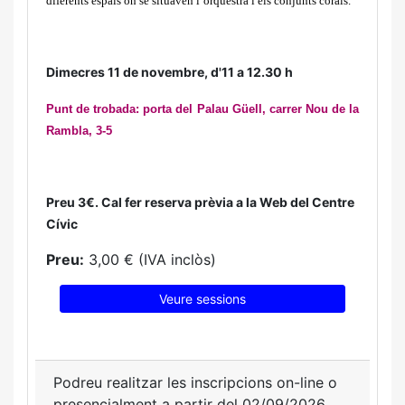
diferents espais on se situaven l’orquestra i els conjunts corals.
Dimecres 11 de novembre, d'11 a 12.30 h
Punt de trobada: porta del Palau Güell, carrer Nou de la
Rambla, 3-5
Preu 3€. Cal fer reserva prèvia a la Web del Centre
Cívic
Preu:
3,00 € (IVA inclòs)
Veure sessions
Podreu realitzar les inscripcions on-line o
presencialment a partir del 02/09/2026