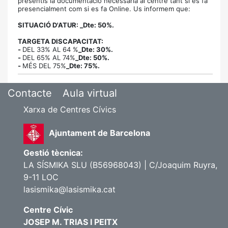
presentis la documentació necessària
al centre tant si es fa
presencialment com si es fa Online. Us informem que:
SITUACIÓ D'ATUR: _Dte: 50%.
TARGETA DISCAPACITAT:
-
DEL 33% AL 64 %
_Dte: 30%.
-
DEL 65% AL 74%
_Dte: 50%.
-
MÉS DEL 75%
_Dte: 75%.
Contacte
Aula virtual
Xarxa de Centres Cívics
Ajuntament de Barcelona
Gestió tècnica:
LA SÍSMIKA SLU (B56968043) | C/Joaquim Ruyra,
9-11 LOC
lasismika@lasismika.cat
Centre Cívic
JOSEP M. TRIAS I PEITX