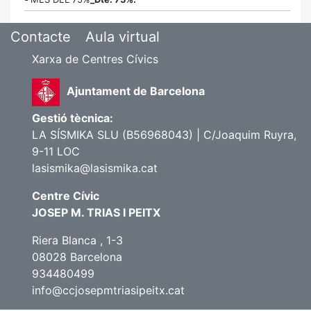
Contacte
Aula virtual
Xarxa de Centres Cívics
Ajuntament de Barcelona
Gestió tècnica:
LA SÍSMIKA SLU (B56968043) | C/Joaquim Ruyra,
9-11 LOC
lasismika@lasismika.cat
Centre Cívic
JOSEP M. TRIAS I PEITX
Riera Blanca , 1-3
08028 Barcelona
934480499
info@ccjosepmtriasipeitx.cat