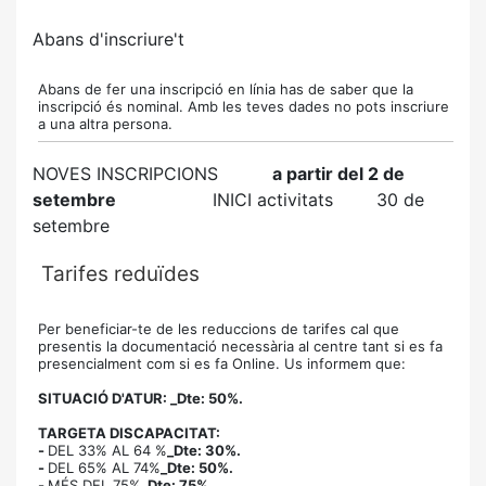
Abans d'inscriure't
Abans de fer una inscripció en línia has de saber que la
inscripció és nominal. Amb les teves dades no pots inscriure
a una altra persona.
NOVES INSCRIPCIONS
a partir del 2 de
setembre
INICI activitats
30 de
setembre
Tarifes reduïdes
Per beneficiar-te de les reduccions de tarifes cal que
presentis la documentació necessària
al centre tant si es fa
presencialment com si es fa Online. Us informem que:
SITUACIÓ D'ATUR: _Dte: 50%.
TARGETA DISCAPACITAT:
-
DEL 33% AL 64 %
_Dte: 30%.
-
DEL 65% AL 74%
_Dte: 50%.
-
MÉS DEL 75%
_Dte: 75%.